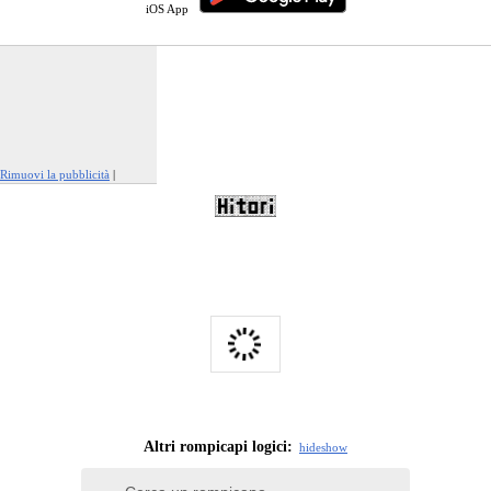
iOS App
Rimuovi la pubblicità
|
Segnala questo annuncio
Altri rompicapi logici:
hide
show