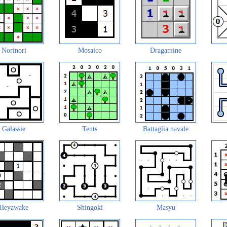
Norinori
Mosaico
Dragamine
Galassie
Tents
Battaglia navale
Heyawake
Shingoki
Masyu