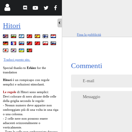
Hitori
Fissa la pubblicità
Traduci questo sito.
Commenti
Special thanks to
Erkiez
for the
translation
Hitori
è un rompicapo con regole
E-mail
semplici e soluzioni stimolanti.
Le regole
di Hitori sono semplici:
Devi colorare di nero alcune delle celle
Messaggio
della griglia secondo le regole:
- Nessun numero deve apparire non
ombreggiato più di una volta in una riga
o una colonna.
- 2 celle nere non possono essere
adiacenti orizzontalmente o
verticalmente.
- Tutte le celle non ombreggiate devono