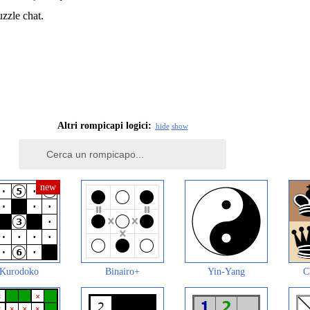
uzzle chat.
Altri rompicapi logici:
hide
show
Kurodoko
Binairo+
Yin-Yang
C