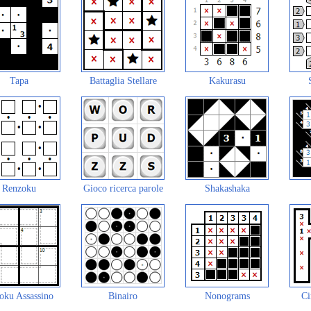
Tapa
Battaglia Stellare
Kakurasu
Renzoku
Gioco ricerca parole
Shakashaka
oku Assassino
Binairo
Nonograms
Ci