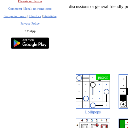
Diventa un Patron
discussions or general friendly p
Commenti
|
Scegli un rompicapo
Stampa in blocco
|
Classifica
|
Statistiche
Privacy Policy
iOS App
Lollipops